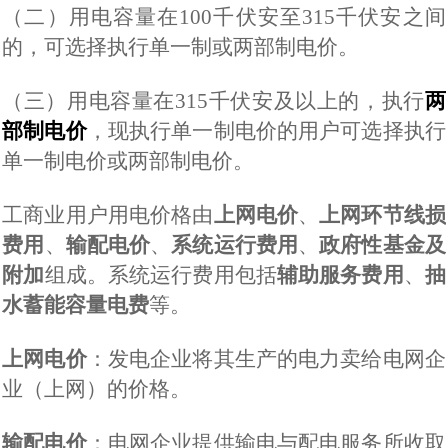
（二）
用电容量在
100
千伏安至
315
千伏安之间
的，可选择执行单一制或两部制电价
。
（三）
用电容量在
315
千伏安及以上的，执行
两
部制电价
，现执行单一制电价的用户可选择执行
单一制电价或两部制电价。
工商业用户用电价格由
上网电价
、
上网环节线损
费用
、
输配电价
、
系统运行费用
、
政府性基金及
附加
组成。系统运行费用包括
辅助服务费用
、
抽
水蓄能容量电费
等。
上网电价
：发电企业将其生产的电力卖给电网企
业（上网）的价格。
输配电价
：电网企业提供输电与配电服务所收取