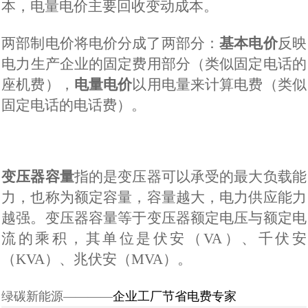
本
，
电量电价主要回收变动成本。
两部制电价将电价分成了两部分：
基本电价
反映
电力
生产
企业
的
固定费用部分（类似固定电话的
座机费）
，
电
量
电价
以
用
电量来计算电费（类似
固定电话的电话费）。
变压器容量
指的是变压器可以承受的最大负载能
力，也称为额定容量
，
容量越大，电力供应能力
越强。变压器容量
等于变压器
额定电压与额定电
流的乘积，其单位是
伏安（
VA
）、千伏安
（
KVA
）、兆伏安（
MVA
）
。
绿碳新能源————
企业工厂节省电费专家