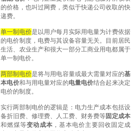
的价格，也叫过网费，类似于快递公司收取的快
递费。
单一制电价
是
以用户每月实际用电量为计费依据
的电价制度
，电费与其设备容量无关。
目前居民
生活、农业生产和很大一部分工商业用电都属于
单一制电价。
两部制电价
是
将与
用电
容量
或最大需量
对应的
基
本
电价
和与用电量对应的
电量电价
结合起来决定
电价的制度
。
实行两部制电价的逻辑是：电力生产
成本包括
设
备
折旧费、修理费、人工费、财务费等
固定成本
和燃煤等
变动成本
，基本
电价主要回收固定成