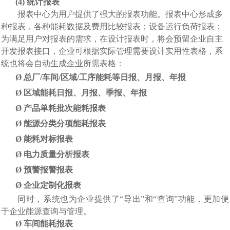
(4)
统计报表
报表中心为用户提供了强大的报表功能。报表中心形成多
种报表，各种能耗数据及费用比较报表；
设备运行负荷报表；
为
满足用户对报表的需求
，
在设计报表时，
将会预留企业自主
开发报表接口，企业可根据实际管理需要设计实用性表格，系
统也将会自动生成企业所需表格：
Ø
总厂
/
车间
/区域/工序能耗等日报、月报、年报
Ø
区域能耗日报、月报、季报、年报
Ø
产品单耗批次能耗报表
Ø
能源分类分项能耗报表
Ø
能耗对标报表
Ø
电力质量分析报表
Ø
预警报警报表
Ø
企业定制化报表
同时，系统也为企业提供了
“导出”和“查询”功能，更加便
于企业能源查询与管理
。
Ø
车间
能耗报表